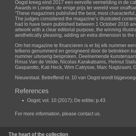
Oogst kreeg eind 2017 een eervolle vermelding in de cate
Awards in Londen, de enige prijs ter wereld voor onafh
‘These magazines published the best, most characterful, mo
The judges considered the magazine’s illustrated content 
had to have been published between 1 October 2016 an
artwork with a clear editorial purpose, the winning illust
aesthetically pleasing, adding an extra dimension to the 
Om het magazine te financieren is er bij elk nummer ee
telkens genummerd en gesigneerd door de betrokken kun
nummer uitvoerig besproken. Deelnemende kunstenaars 
Rinus Van de Velde, Nicolas Karakatsanis, Helmut Stal
Gasparotto, Kati Heck, Wim Catrysse, Marc Nagtzaam, G
Nieuwstaat. Betreffend nr. 10 van Oogst wordt bijgevoeg
References
Oogst; vol. 10 (2017); De editie; p.43
For more information, please contact us.
The heart of the collection