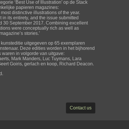
gorie ‘Best Use of Illustration’ op de Stack
ankelijke papieren magazines:
st distinctive illustrations of the year.
in its entirety, and the issue submitted
d 30 September 2017. Combining excellent
rations were conceptually rich as well as
magazine’s stories.’
n kunsteditie uitgegeven op 65 exemplaren
stenaar. Deze edities worden in het bijhorend
waren in volgorde van uitgave:
laerts, Mark Manders, Luc Tuymans, Lara
eert Goiris, gerlach en koop, Richard Deacon.
d.
Contact us