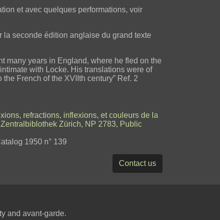
ration et avec quelques performations, voir
ur la seconde édition anglaise du grand texte
nt many years in England, where he fled on the
ntimate with Locke. His translations were of
 the French of the XVIIth century” Ref. 2
xions, refractions, inflexions, et couleurs de la
Zentralbiblothek Zürich, NP 2783, Public
Catalog 1950 n° 139
Contact us
ity and avant-garde.