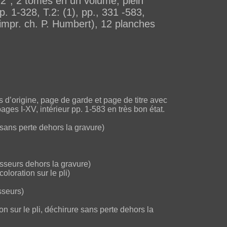
°; 2 tomes en un volume, plein
p. 1-328, T.2: (1), pp., 331 -583,
es impr. ch. P. Humbert), 12 planches
s d’origine, page de garde et page de titre avec
ages I-XV, intérieur pp. 1-583 en très bon état.
e sans perte dehors la gravure)
ousseurs dehors la gravure)
coloration sur le pli)
usseurs)
ion sur le pli, déchirure sans perte dehors la