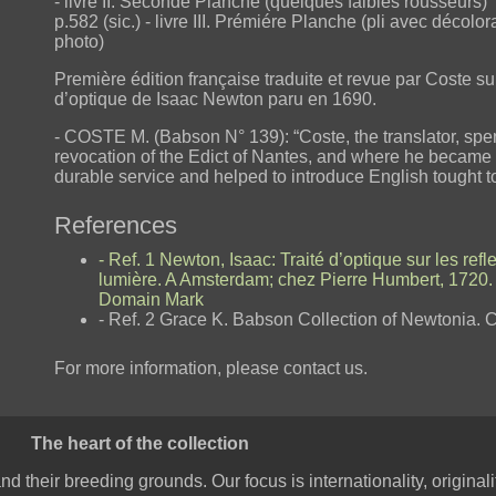
- livre II. Seconde Planche (quelques faibles rousseurs)
p.582 (sic.) - livre III. Prémiére Planche (pli avec décolo
photo)
Première édition française traduite et revue par Coste s
d’optique de Isaac Newton paru en 1690.
- COSTE M. (Babson N° 139): “Coste, the translator, spe
revocation of the Edict of Nantes, and where he became i
durable service and helped to introduce English tought to
References
- Ref. 1 Newton, Isaac: Traité d’optique sur les refle
lumière. A Amsterdam; chez Pierre Humbert, 1720. 
Domain Mark
- Ref. 2 Grace K. Babson Collection of Newtonia. 
For more information, please contact us.
The heart of the collection
nd their breeding grounds. Our focus is internationality, original