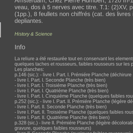
Amsterdam, Chez Pierre Humbert, 1720 In-12
veau, dos à 5 nerves avec titre. T.1: (2)XV, p
(1pp.), 8 feullets non chiffrés (cat. des livr
depliantes.
History & Science
Info
La reliure a été restaurée tout en conservant les element
quelques taches et rousseurs, faibles rousseurs sur les p
Les planches:
p.146 (sic.): - livre I. Part. I. Prémiére Planche (déchirur
- livre I. Part. I. Seconde Planche (très bien)
- livre I. Part. I. Troisiéme Planche (très bien)
- livre I. Part. I. Quatriéme Planche (très bien)
- livre I. Part. I. Cinquiéme Planche (quelques faibles r
p.252 (sic.): - livre I. Part. II. Prémiére Planche (légère dé
- livre I. Part. II. Seconde Planche (très bien)
- livre I. Part. II. Troisiéme Planche (quelques faibles ro
- livre I. Part. II. Quatriéme Planche (très bien)
p.328 (sic.) - livre II. Prémiére Planche (légère décolorat
gravure, quelques faibles rousseurs)