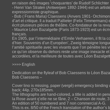
en raison des images ‘choquantes’ de Rudolf Schlichter
- Henri Van Straten (Antwerpen 1892-1944) est un artiste 
expressionniste graphique.
- Bob ( Frans Maria) Claessens (Anvers 1901- Orchimont
d’art et critique. Il a traduit Pallieter (Felix Timmermans)
écrit plusieurs pièces de théâtre. Co-fondateur de la rev
- Maurice Léon Bazalgette (Paris 1873-1923) est un écrivai
français.
En 1905, par l’intermédiaire d’Emile Verhaeren, il fit 
d'hier. Souvenirs d'un Européen’, Zweig témoigne longue
l’amitié spirituelle avec les vivants que l’on pénètre les v
ce qu’on observe du dehors reste une image inexacte et 
accordées, et la meilleure de toutes avec Léon Bazalgett
>>>> English
Dedication on the flyleaf of Bob Claessens to Léon Bazal
Bob Claessens –
Cover lino is missing, paper (vergé) emergency binding wi
back; 44p. 270x185mm.
The lithographs are hand-colored, a title is added in penc
la Rose avant q’elle ne se fâne, 2 – Chanson de route, 3 -
An edition of 50 numbered and 7 non commercial A-G.
This is ex. 8/50 of the French translation of the author’