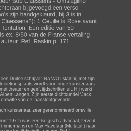
coeur Bob Claessens - Omslaglino
chteraan bijgevoegd een verso
s zijn handgekleurd, bij 3 is in
, Claessens?): 1 Ceuille la Rose avant
4 Tentation. Een editie van 50
s ex. 8/50 van de Franse vertaling
 auteur. Ref. Raskin p. 171
en Duitse schrijver. Na WO I start hij met zijn
tmoetingsplaats wordt voor jonge kunstenaars
et theater en geeft tijdschriften uit. Hij werkt
 Albert Langen. Zijn eerste dichtbundel ‘Jack
n omwille van de ‘aanstootgevende’
isch kunstenaar, zeer gerenommeerd omwille
ont 1971) was een Belgisch advocaat, fervent
ix Timmermans) en Max Havelaar (Multatuli) naar