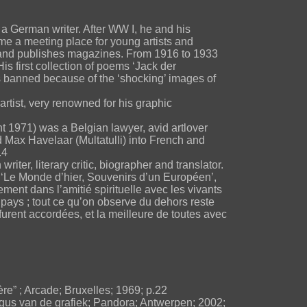
 a German writer. After WW I, he and his
ame a meeting place for young artists and
er and publishes magazines. From 1916 to 1933
s first collection of poems ‘Jack der
s banned because of the ‘shocking’ images of
rtist, very renowned for his graphic
 1971) was a Belgian lawyer, avid artlover
d Max Havelaar (Multatulli) into French and
.4
iter, literary critic, biographer and translator.
 ‘Le Monde d’hier, Souvenirs d’un Européen’,
lement dans l’amitié spirituelle avec les vivants
e pays ; tout ce qu’on observe du dehors reste
urent accordées, et la meilleure de toutes avec
re” ; Arcade; Bruxelles; 1969; p.22
gus van de grafiek; Pandora; Antwerpen; 2002;