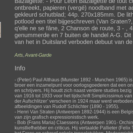
Bazalgette: - Pour Léon Bazalgette de tout 
ontbreekt, papieren (vergé) noodband met a
gekleurd schutblad; 44p. 270x185mm. De litho’
potlood een titel bijgeschreven (Van Sraten?
q’elle ne se fâne, 2 Chanson de route, 3 - , 
genummerde en 7 buiten de handel A-G. Dit i
van het in Duitsland verboden debuut van de
Arts
,
Avant-Garde
Info
- (Peter) Paul Althaus (Munster 1892 - Munchen 1965) is e
broer een inzamelpunt voor oorlogsgoederen dat een on
en schrijvers. Hij houdt zich naast verdere studies bezig m
van 1916 tot 1933 voor het tijdschrift Simplicissimus van
der Aufschlitzer’ verscheen in 1924 maar werd verbode
afbeeldingen van Rudolf Schlichter (1890 - 1955).
- Henri Van Straten (Antwerpen 1892-1944) is een Belg
van zijn grafisch expressionistisch werk.
- Bob (Frans Maria) Claessens (Antwerpen 1901- Orchim
kunstliefhebber en criticus. Hij vertaalde Pallieter (Fel