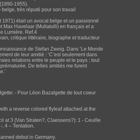
 (1890-1955).
belge, très réputé pour son travail
 1971) était un avocat belge et un passionné
 et Max Havelaar (Multatulli) en français et a
ue Lumière. Ref.4
n, critique littéraire, biographe et traducteur
la connaissance de Stefan Zweig. Dans ‘Le Monde
ment de leur amitié : ‘C’est seulement dans
raies relations entre le peuple et le pays ; tout
prématurée. De telles amitiés me furent
e.’
gette: - Pour Léon Bazalgette de tout coeur
th a reverse colored flyleaf attached at the
il at 3 (Van Straten?, Claessens?): 1 - Ceuille
, 4 – Tentation.
s banned debut in Germany.