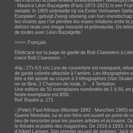
het Frans en schreef enkele toneelstukken. Medeoprichter
- Maurice Léon Bazalgette (Paris 1873-1923) Is een Franse 
vertaler. In 1905 ontmoette hij via Emile Verhaeren Stef
Européen’, getuigt Zweig uitvoerig van hun vriendschap: 
les vivants que l’on pénètre les vraies relations entre le
dehors reste une image inexacte et prématurée. De telles
de toutes avec Léon Bazalgette.’
>>>>. Français
Dédicace sur la page de garde de Bob Claessens à Léon 
coeur Bob Claessens - ‘
44p.; 27x 8,5 cm; Lino de couverture est manquant, reli
de garde colorée attachée à l’arrière. Les lithographies 
titre a été ajouté au crayon à 3 lithographies (Van Strat
ne se fâne, 2 Chanson de route, 3 - , 4 Tentation.
Une edition de 50 exemplaires numérotés de 1 à 50, en
Notre exemplaire est 8/50.
Ref. Raskin p. 171
- (Peter) Paul Althaus (Munster 1892 - Munchen 1965) es
Guerre Mondiale, lui et son frère ont ouvert un point de c
lieu de rencontre pour les jeunes artistes et écrivains. O
le théatre et publie des magazines. De 1916 à 1933, il t
d’Albert Langen. Son premier recueil de poèmes ‘Jack der 