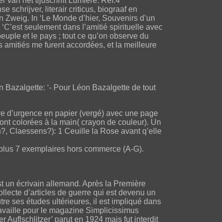
 van het tijdschrift Lumière. Ref.4
schrijver, literair criticus, biograaf en
an Zweig. In ‘Le Monde d’hier, Souvenirs d’un
‘C’est seulement dans l’amitié spirituelle avec
 peuple et le pays ; tout ce qu’on observe du
 amitiés me furent accordées, et la meilleure
Bazalgette: ‘- Pour Léon Bazalgette de tout
ure d’urgence en papier (vergé) avec une page
sont colorées à la main( crayon de couleur). Un
en?, Claessens?): 1 Ceuille la Rose avant q’elle
 plus 7 exemplaires hors commerce (A-G).
t un écrivain allemand. Après la Première
ollecte d’articles de guerre qui est devenu un
utre ses études ultérieures, il est impliqué dans
ravaille pour le magazine Simplicissimus
Auflschlitzer’ parut en 1924 mais fut interdit