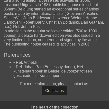
La maison d’édition a cessé ses activités en 2006.
Imschoot Uitgevers In 1987 publishing house Imschoot
(Ghent- Belgium) started an exceptional series of artists’
books made by international artists ( Giovanni Anselmo,
Sol LeWitt, John Baldessari, Lawrence Weiner, Hanne
Darboven, Robert Barry, Christian Boltanski, Dan Graham,
a.o.). Ref. Johan Pas
In addition to the regular softcover edition (500 to 1000
copies), a deluxe hardcover edition was also issued in a
very limited edition, numbered and signed by the artists.
The publishing house ceased its activities in 2006.
References
• Ref. Artnet.fr
• Ref. Johan Pas (Een essay door -), Het
kunstenaarsboek in België: de voorzet tot een
geschiedenis., Kunstenpunt
For more information, please contact us.
Contact us
The heart of the collection