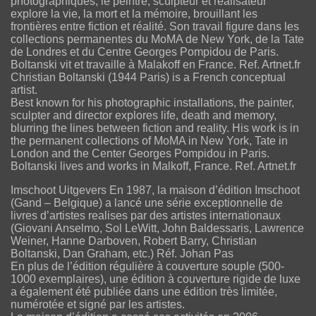
photographiques, le peintre, sculpteur et réalisateur
explore la vie, la mort et la mémoire, brouillant les
frontières entre fiction et réalité. Son travail figure dans les
collections permanentes du MoMA de New York, de la Tate
de Londres et du Centre Georges Pompidou de Paris.
Boltanski vit et travaille à Malakoff en France. Ref. Artnet.fr
Christian Boltanski (1944 Paris) is a French conceptual
artist.
Best known for his photographic installations, the painter,
sculpter and director explores life, death and memory,
blurring the lines between fiction and reality. His work is in
the permanent collections of MoMA in New York, Tate in
London and the Center Georges Pompidou in Paris.
Boltanski lives and works in Malkoff, France. Ref. Artnet.fr
Imschoot Uitgevers En 1987, la maison d’édition Imschoot
(Gand – Belgique) a lancé une série exceptionnelle de
livres d’artistes realises par des artistes internationaux
(Giovani Anselmo, Sol LeWitt, John Baldessaris, Lawrence
Weiner, Hanne Darboven, Robert Barry, Christian
Boltanski, Dan Graham, etc.) Réf. Johan Pas
En plus de l’édition régulière à couverture souple (500-
1000 exemplaires), une édition à couverture rigide de luxe
a également été publiée dans une édition très limitée,
numérotée et signé par les artistes.